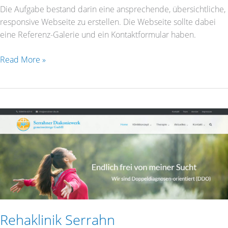
Die Aufgabe bestand darin eine ansprechende, übersichtliche,
responsive Webseite zu erstellen. Die Webseite sollte dabei
eine Referenz-Galerie und ein Kontaktformular haben.
Read More »
Rehaklinik
Serrahn
Rehaklinik Serrahn