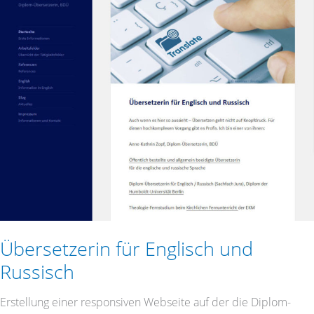
für
Englisch
und
Russisch
Übersetzerin für Englisch und
Russisch
Erstellung einer responsiven Webseite auf der die Diplom-