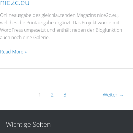
nic2c.eu
Onlineausgabe des gleichlautenden Magazins nice2c.eu,
welches die Printausgabe ergänzt. Das Projekt wurde mit
WordPress umgesetzt und enthält neben der Blogfunktion
auch noch eine Galerie.
Read More »
1
2
3
Weiter
→
Wichtige Seiten