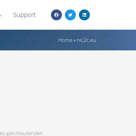
Support
Home
»
nic2c.eu
es gleichlautenden