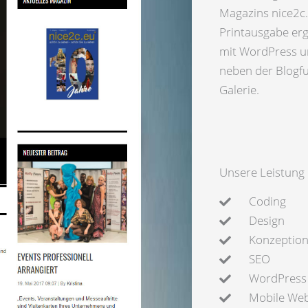
Magazins nice2c.
Printausgabe erg
mit WordPress u
neben der Blogfu
Galerie.
Unsere Leistung
Coding
Design
Konzeptio
SEO
WordPress
Mobile Web