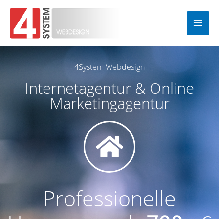
Zum
Hau
Inhalt
springen
4System Webdesign
Internetagentur & Online
Marketingagentur
Professionelle