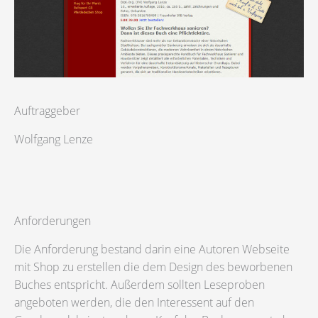
Auftraggeber
Wolfgang Lenze
Anforderungen
Die Anforderung bestand darin eine Autoren Webseite
mit Shop zu erstellen die dem Design des beworbenen
Buches entspricht. Außerdem sollten Leseproben
angeboten werden, die den Interessent auf den